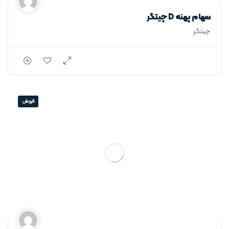
سهام پهنه D چیتگر
چیتگر
فروش