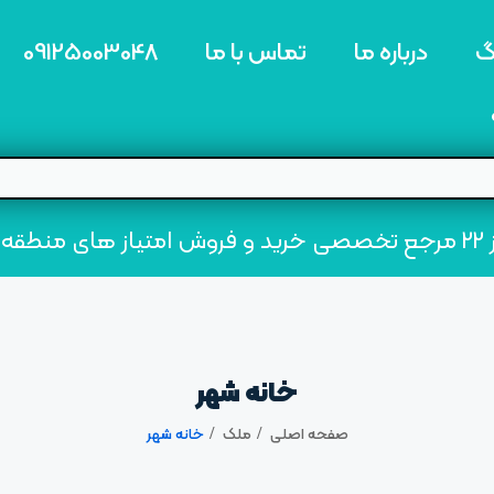
گ
درباره ما
تماس با ما
09125003048
ه22
خانه شهر
صفحه اصلی
ملک
خانه شهر