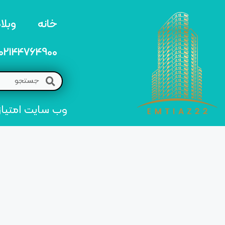
خانه
وبلا
02144764900
وب سایت امتیاز 22 مرجع تخصصی خرید و فروش امتیاز های منطق