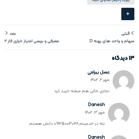
+
قبلی
بعد
سهام و واحد های پهنه D
معرفی و بررسی امتیاز خرازی فاز 2
13 دیدگاه
عسل بیرامی
‏مهر 2, 1402
تجاری خالی هم میشه خرید کرد
Danesh
‏مهر 3, 1402
بله در خدمیتم 09125003048 دانش هستم
Danesh