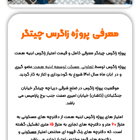
معرفی پروژه زاگرس چیتگر
پروژه زاگرس چیتگر معرفی کامل و قیمت امتیاز زاگرس ابنیه همت
پروژه زاگرس توسط
تعاونی مسکن توسعه ابنیه همت
عضو گیری
و در ابان ماه سال 1401 شروع به گودبرداری و اغاز به کار گردید.
موقعیت پروژه زاگرس در ضلع شرقی دریاچه چیتگر خیابان
جنگلبانان (کاشان) خیابان امیری صفت جنب برج پارامیس می
باشد.
امتیاز های پروژه زاگرس ابنیه همت از دفترچه های مسکونی به
متراژ
60
متر و دفترچه های تجاری به متراژ
15
متری تشکیل گشته
است، که دفترچه های رنگ قهوه ای مختص امتیاز
مسکونی
و
دفترچه های قرمز مختص امتیاز
تجاری
می باشد.