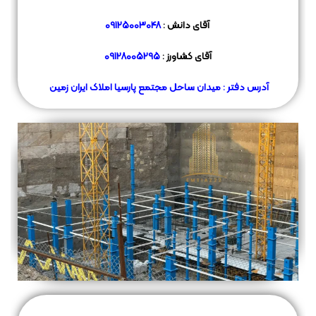
آقای دانش :
09125003048
آقای کشاورز :
09128005295
آدرس دفتر : میدان ساحل مجتمع پارسیا املاک ایران زمین