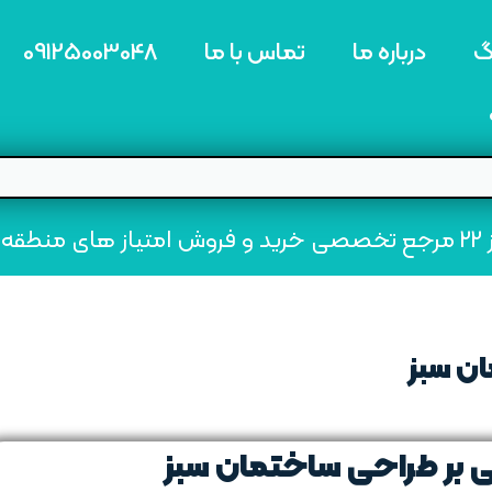
گ
درباره ما
تماس با ما
09125003048
ه22
ن‌ سبز
 بر طراحی ساختمان‌ سبز