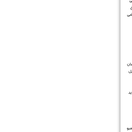
ی
ق
شی
ان
یل
ید
مبو