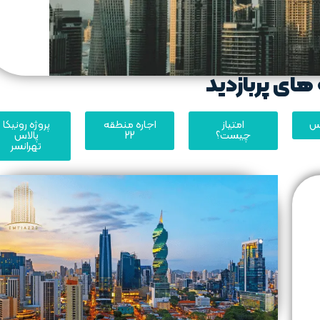
های پربازدید
یس
امتیاز
اجاره منطقه
پروژه رونیکا
چیست؟
22
پالاس
تهرانسر