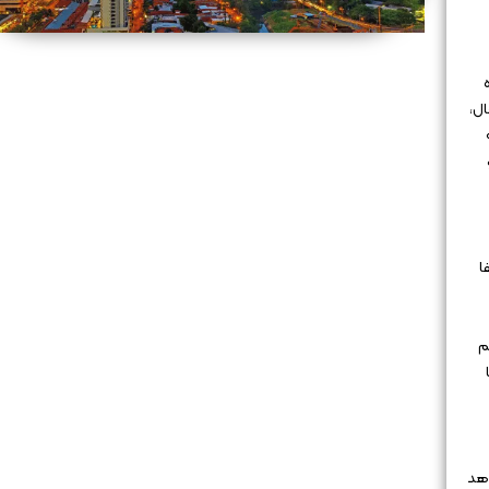
ال،
ا
م
دهد