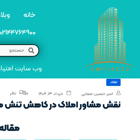
خانه
وبلا
02144764900
وب سایت امتیاز 22 مرجع تخصصی خرید و فروش امتیاز های منطق
املاک
0 نظر
امیر حسین صفایی
خرداد ۱۳, ۱۴۰۴
نقش مشاور املاک در کاهش تنش‌ 
مقاله 