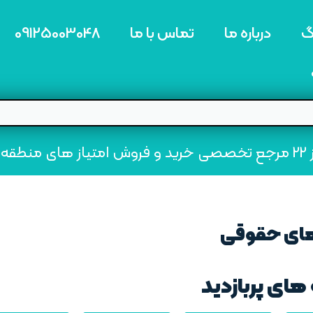
گ
درباره ما
تماس با ما
09125003048
ه22
های حقوقی
های پربازدید