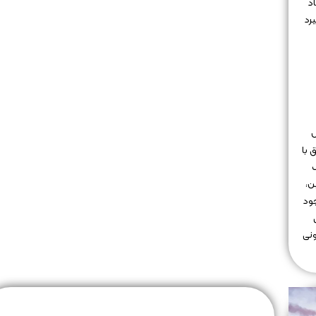
د
رد
ش
 با
ن،
جود
ونی