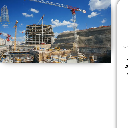
نی،
ئل