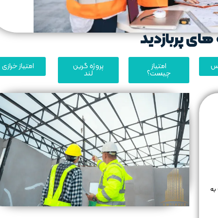
های پربازدید
یس
امتیاز
پروژه گرین
امتیاز خرازی
چیست؟
لند
نترنت اشیا (IoT)، و مدل‌سازی اطلاعات ساختمان (BIM) به