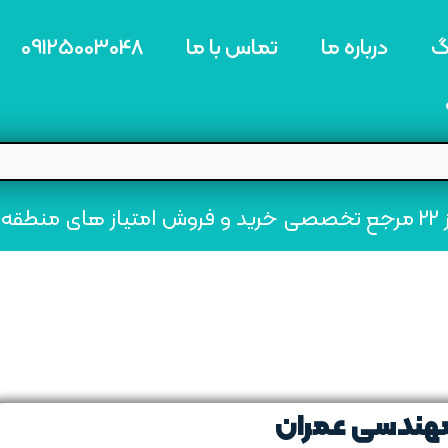
گ
درباره ما
تماس با ما
09125003048
ه22
مهندسی عمران