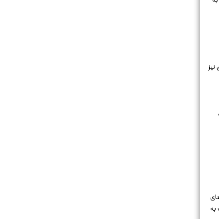
به
نیز
ای
 به