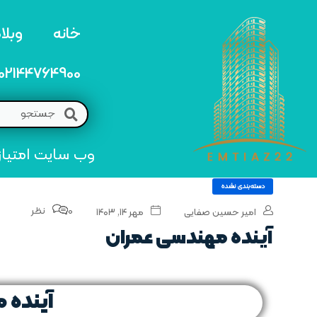
خانه
وبلا
02144764900
وب سایت امتیاز 22 مرجع تخصصی خرید و فروش امتیاز های منطق
دسته‌بندی نشده
0 نظر
امیر حسین صفایی
مهر ۱۴, ۱۴۰۳
آینده مهندسی عمران
آینده 