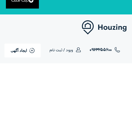
ثبت ملک
09123255600
ورود / ثبت نام
ایجاد آگهی