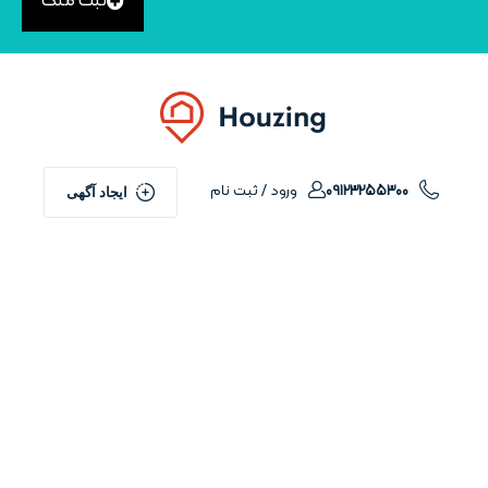
ثبت ملک
ورود / ثبت نام
09123255300
ایجاد آگهی