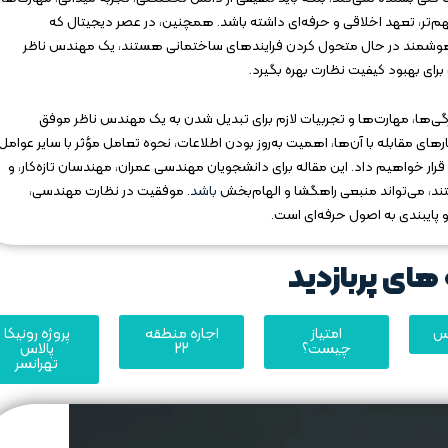
 مهم‌تر، تعهد اخلاقی و حرفه‌ای داشته باشد. همچنین، در عصر دیجیتال که
و دوربین‌های هوشمند در حال متحول کردن فرایندهای ساختمانی هستند، یک مهندس ناظر
برای بهبود کیفیت نظارت بهره بگیرد.
یژگی‌ها، مهارت‌ها و تجربیات لازم برای تبدیل شدن به یک مهندس ناظر موفق
ی مقابله با آن‌ها، اهمیت به‌روز بودن اطلاعات، نحوه تعامل مؤثر با سایر عوامل
ار خواهیم داد. این مقاله برای دانشجویان مهندسی عمران، مهندسان تازه‌کار، و
ستند، می‌تواند منبعی راهگشا و الهام‌بخش
باشد
. موفقیت در نظارت مهندسی،
پایبندی به اصول حرفه‌ای است.
های پربازدید
یس
امتیاز
اجاره منطقه
پروژه رونیکا
چیست؟
22
پالاس
تهرانسر