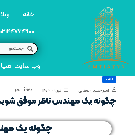
خانه
وبلا
02144764900
وب سایت امتیاز 22 مرجع تخصصی خرید و فروش امتیاز های منطق
املاک
0 نظر
امیر حسین صفایی
تیر ۲۹, ۱۴۰۴
چگونه یک مهندس ناظر موفق شوی
چگونه یک مهن