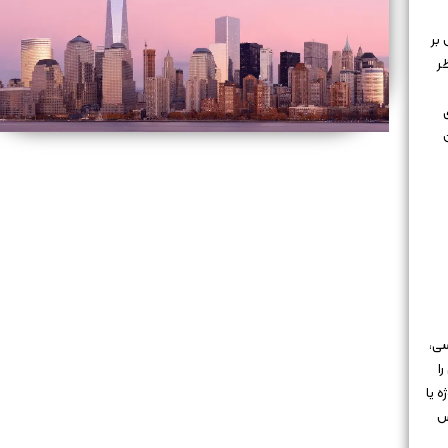
بر
ر
سی،
ا
 یا
س