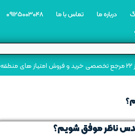
گ
درباره ما
تماس با ما
09125003048
ه22
م؟
دس ناظر موفق شویم؟