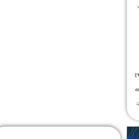
وع
ری
ک