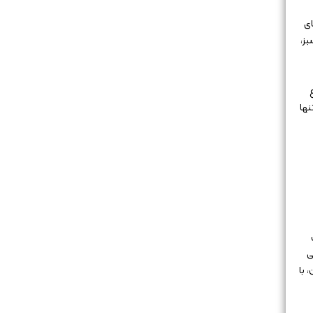
ای
بز،
نها
ی
 با