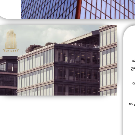
ه
بع
ی
 که