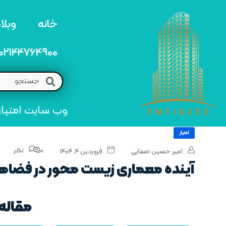
خانه
وبلا
02144764900
وب سایت امتیاز 22 مرجع تخصصی خرید و فروش امتیاز های منطق
امتیاز
0 نظر
امیر حسین صفایی
فروردین ۴, ۱۴۰۴
آینده معماری زیست‌ محور در فضا
مقاله 