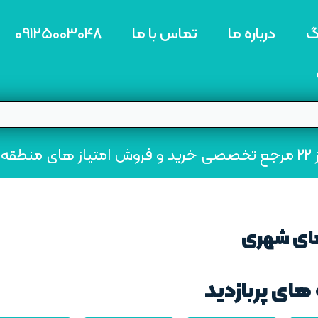
گ
درباره ما
تماس با ما
09125003048
ه22
های شهری
های پربازدید