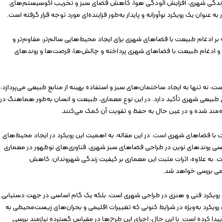
ت زندگی شهری، افزایش آلودگی هوا، کاهش فضای سبز و تخریب اکوسیستم‌های
نوان یک رویکرد نوآورانه و پایدار به‌طور فزاینده‌ای مورد توجه قرار گرفته است.
لکه بر ادغام طبیعت با فضاهای شهری برای ایجاد محیط‌هایی سالم‌تر، مقاوم‌تر و
محور و ادغام طبیعت با فضاهای شهری پرداخته و چالش‌ها، فرصت‌ها و روندهای
ت، نه تنها به ایجاد ساختمان‌های سبز و استفاده بهینه از منابع طبیعی می‌پردازد،
طبیعی شهری تأکید دارد. در این نوع معماری، طبیعت و انسان به‌طور هماهنگ در
‌مند شده و در عین حال به حفظ و تقویت آن کمک می‌کنند.
عت با فضاهای شهری
است
. در این مقاله، به اهمیت این رویکرد در ایجاد محیط‌های
ررسی روندهای نوین در طراحی فضاهای سبز شهری، فناوری‌های نوظهور در معماری
. به علاوه، اثرات مثبت این معماری بر کیفیت زندگی شهروندان، کاهش
یمی بررسی خواهد شد.
رویکرد فنی و هنری در طراحی شهری است، بلکه یک گام اساسی در جهت دستیابی
ن رویکرد به‌ویژه در شرایط کنونی که تغییرات اقلیمی و بحران‌های زیست‌محیطی به
ا کرده است. با این حال، اجرای این طرح‌ها در مقیاس گسترده نیازمند بررسی