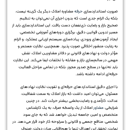
ضرورت استانداردسازی
حرفه
مشاوره املاک دیگر یک گزینه نیست،
بلکه یک الزام جدی است که بدون اجرای آن نمی‌توان به تنظیم
صحیح بازار و رضایت ذی‌نفعان دست یافت. این استانداردسازی باید از
مسیر تدوین قوانین دقیق، برگزاری دوره‌های آموزشی تخصصی،
ایجاد آزمون‌های ورودی، پیاده‌سازی سیستم ارزیابی عملکرد، و الزام
به رعایت منشور اخلاقی صورت پذیرد. همچنین، نظارت مستمر و
مؤثر دولت و نهادهای قانونی بر دفاتر مشاورین املاک، نقش
مهمی در سالم‌سازی بازار و مقابله با تخلفات ایفا می‌کند. این نظارت
باید نه‌تنها در سطح صدور مجوز، بلکه در تمامی مراحل فعالیت
حرفه‌ای ادامه داشته باشد.
با اجرای دقیق استانداردهای حرفه‌ای و تقویت نظارت نهادهای
مسئول، می‌توان امید داشت که بازار املاک به سمت شفافیت،
عدالت، کارآمدی و رضایت‌بخشی بیشتر حرکت کند. در چنین
شرایطی،
مشاور
املاک از یک واسطه صرف، به یک کارشناس
متخصص و امین جامعه تبدیل خواهد شد که به جای سود
شخصی، منافع جمعی و قانونی را سرلوحه کار خود قرار می‌دهد. در
نهایت، تحقق این اهداف تنها با هم‌افزایی میان دولت، صنوف