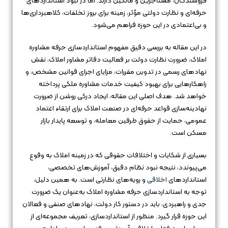
فروشندگان، مستأجرین و مالکین دارند. اما در نبود استانداردهای
حرفه‌ای و نظارت دولتی مؤثر، زمینه برای بروز تخلفات، کلاهبرداری‌ها
و بی‌اعتمادی در این حوزه فراهم می‌شود.
در این مقاله به بررسی دقیق مفهوم استانداردسازی حرفه مشاوره
املاک، ضرورت نظارت دولت بر فعالیت دفاتر مشاور املاک، نقش
نهادهای رسمی در تدوین مقررات، مزایای اجرای قوانین مشخص، و
راهکارهایی برای بهبود کیفیت خدمات مشاوره ملکی پرداخته
خواهد شد. هدف اصلی این مقاله، ایجاد درکی روشن از ضرورت
نهادینه‌سازی قواعد حرفه‌ای در صنعت املاک برای ارتقاء اعتماد
عمومی، حمایت از حقوق طرفین معامله، و توسعه پایدار بازار
مسکن است.
بسیاری از شکایات و اختلافات حقوقی که در زمینه املاک به وقوع
می‌پیوندد، نتیجه نبود نظام دقیق، آموزش‌های تخصصی،
استانداردهای
اخلاقی
و رویه‌های نظارتی است. به همین دلیل،
توجه به استانداردسازی حرفه مشاوره املاک به‌عنوان یک ضرورت
جدی و راهبردی، باید در دستور کار دولت، نهادهای صنفی و فعالان
این حوزه قرار گیرد. منظور از استانداردسازی، تعریف مجموعه‌ای از