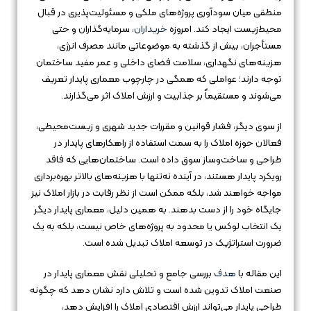
منطقی میان سودآوری پروژه‌های ملکی و مسئولیت‌پذیری در قبال
محیط‌زیست ایجاد کند. امروزه
خریداران
، سرمایه‌گذاران و حتی
مستأجران، بیش از گذشته به موضوعاتی مانند مصرف انرژی،
هزینه‌های نگهداری، سلامت فضای داخلی و عمر مفید ساختمان
توجه دارند؛ عواملی که همگی در چارچوب معماری پایدار تعریف
می‌شوند و مستقیماً بر جذابیت و ارزش املاک اثر می‌گذارند.
از سوی دیگر، فشار قوانین و مقررات جدید شهری و زیست‌محیطی،
فعالان حوزه املاک را به سمت استفاده از راهکارهای پایدار در
طراحی و ساخت‌وساز سوق داده است. ساختمان‌هایی که فاقد
رویکرد پایدار هستند، در آینده نه‌تنها با هزینه‌های بالاتر بهره‌برداری
مواجه خواهند شد، بلکه ممکن است از نظر رقابت در بازار املاک نیز
جایگاه خود را از دست بدهند. به همین دلیل، معماری پایدار دیگر
یک انتخاب لوکس یا محدود به پروژه‌های خاص نیست، بلکه به یک
ضرورت استراتژیک در توسعه املاک تبدیل شده است.
این مقاله با
هدف
بررسی جامع و تحلیلی نقش معماری پایدار در
صنعت املاک تدوین شده است و تلاش دارد نشان دهد که چگونه
طراحی پایدار می‌تواند ارزش اقتصادی املاک را افزایش دهد،