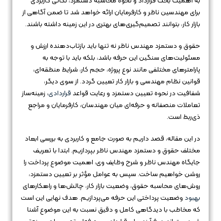
به اهمیت بحث قرارداد و نحوه محاسبه دستمزد، نکاتی کاربردی
برای مهندسین ناظر و کارفرمایان ارائه خواهد شد تا ضمن آگاهی از
بازار کار، بتوانند تصمیم‌گیری‌های بهتری در این زمینه داشته باشند.
حقوق و دستمزد مهندس ناظر نه تنها باید بازتاب‌دهنده ارزش و
مسئولیت‌های سنگین این حرفه باشد، بلکه باید با توجه به
پارامترهای مختلفی مانند نوع پروژه، حجم کار، شرایط منطقه‌ای،
قوانین نظام مهندسی و بازار کار تعیین گردد. از سوی دیگر،
شفافیت در نحوه تعیین دستمزد و رعایت قواعد
قراردادی
، زمینه‌ساز
تعاملات منصفانه و حرفه‌ای میان مهندسان، کارفرمایان و مراجع
ذی‌ربط است.
در این مقاله، قصد داریم به صورت جامع و کاربردی به بررسی ابعاد
مختلف حقوق و دستمزد مهندس ناظر بپردازیم. ابتدا با تعریف
جایگاه مهندس ناظر و شرح وظایف وی، اهمیت موضوع پرداخت را
روشن خواهیم ساخت. سپس به عوامل مؤثر بر تعیین دستمزد،
روش‌های محاسبه حقوق، وضعیت بازار کار، چالش‌ها و راهکارهای
بهبود
وضعیت پرداختی این حرفه می‌پردازیم. هدف نهایی این است
که مخاطب با دیدگاهی کامل و دقیق نسبت به این موضوع آشنا