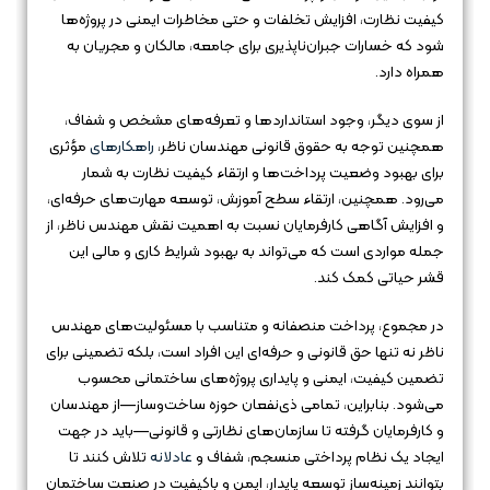
کیفیت نظارت، افزایش تخلفات و حتی مخاطرات ایمنی در پروژه‌ها
شود که خسارات جبران‌ناپذیری برای جامعه، مالکان و مجریان به
همراه دارد.
از سوی دیگر، وجود استانداردها و تعرفه‌های مشخص و شفاف،
همچنین توجه به حقوق قانونی مهندسان ناظر،
راهکارهای
مؤثری
برای بهبود وضعیت پرداخت‌ها و ارتقاء کیفیت نظارت به شمار
می‌رود. همچنین، ارتقاء سطح آموزش، توسعه مهارت‌های حرفه‌ای،
و افزایش آگاهی کارفرمایان نسبت به اهمیت نقش مهندس ناظر، از
جمله مواردی است که می‌تواند به بهبود شرایط کاری و مالی این
قشر حیاتی کمک کند.
در مجموع، پرداخت منصفانه و متناسب با مسئولیت‌های مهندس
ناظر نه تنها حق قانونی و حرفه‌ای این افراد است، بلکه تضمینی برای
تضمین کیفیت، ایمنی و پایداری پروژه‌های ساختمانی محسوب
می‌شود. بنابراین، تمامی ذی‌نفعان حوزه ساخت‌وساز—از مهندسان
و کارفرمایان گرفته تا سازمان‌های نظارتی و قانونی—باید در جهت
ایجاد یک نظام پرداختی منسجم، شفاف و
عادلانه
تلاش کنند تا
بتوانند زمینه‌ساز توسعه پایدار، ایمن و باکیفیت در صنعت ساختمان