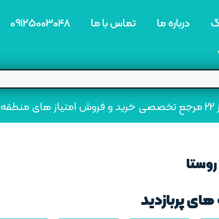
گ
درباره ما
تماس با ما
09125003048
ه22
روستا
های پربازدید