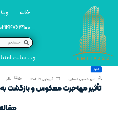
خانه
وبلا
02144764900
وب سایت امتیاز 22 مرجع تخصصی خرید و فروش امتیاز های منطق
امتیاز
0 نظر
امیر حسین صفایی
فروردین ۱۹, ۱۴۰۴
تأثیر مهاجرت معکوس و بازگشت به 
مقاله 