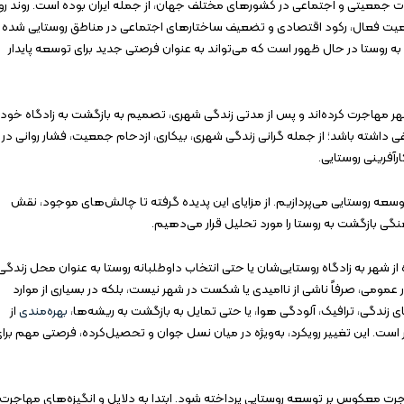
رات جمعیتی و اجتماعی در کشورهای مختلف جهان، از جمله ایران بوده است. روند رو
یت فعال، رکود اقتصادی و تضعیف ساختارهای اجتماعی در مناطق روستایی شده
ه روستا در حال ظهور است که می‌تواند به عنوان فرصتی جدید برای توسعه پایدار
ر مهاجرت کرده‌اند و پس از مدتی زندگی شهری، تصمیم به بازگشت به زادگاه خود
فی داشته باشد؛ از جمله گرانی زندگی شهری، بیکاری، ازدحام جمعیت، فشار روانی در
آفرینی روستایی.
سعه روستایی می‌پردازیم. از مزایای این پدیده گرفته تا چالش‌های موجود، نقش
ی بازگشت به روستا را مورد تحلیل قرار می‌دهیم.
هر به زادگاه روستایی‌شان یا حتی انتخاب داوطلبانه روستا به عنوان محل زندگی
ومی، صرفاً ناشی از ناامیدی یا شکست در شهر نیست، بلکه در بسیاری از موارد
زندگی، ترافیک، آلودگی هوا، یا حتی تمایل به بازگشت به ریشه‌ها،
بهره‌مندی
از
ست. این تغییر رویکرد، به‌ویژه در میان نسل جوان و تحصیل‌کرده، فرصتی مهم برا
اجرت معکوس بر توسعه روستایی پرداخته شود. ابتدا به دلایل و انگیزه‌های مهاجرت