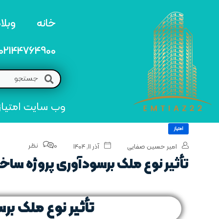
خانه
وبلا
02144764900
وب سایت امتیاز 22 مرجع تخصصی خرید و فروش امتیاز های منطق
امتیاز
0 نظر
امیر حسین صفایی
آذر ۱۱, ۱۴۰۴
تأثیر نوع ملک برسودآوری پروژه‌ ساخ
تأثیر نوع ملک بر