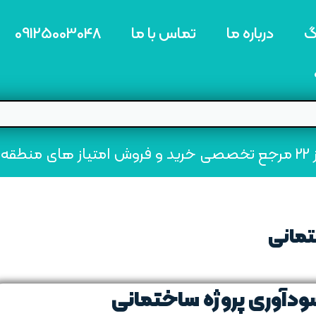
گ
درباره ما
تماس با ما
09125003048
ه22
تمانی
سودآوری پروژه‌ ساختمانی