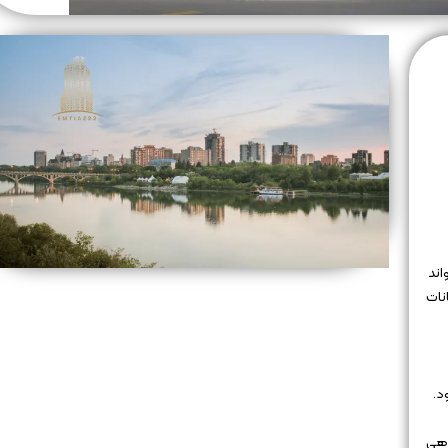
اند
نات
د.
اهی