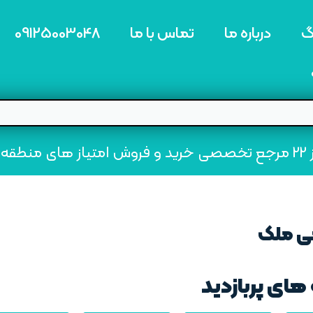
گ
درباره ما
تماس با ما
09125003048
ه22
ی ملک
های پربازدید