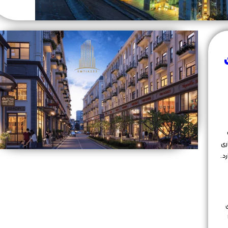
ری
د.