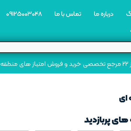
گ
درباره ما
تماس با ما
09125003048
ه22
 ای
های پربازدید