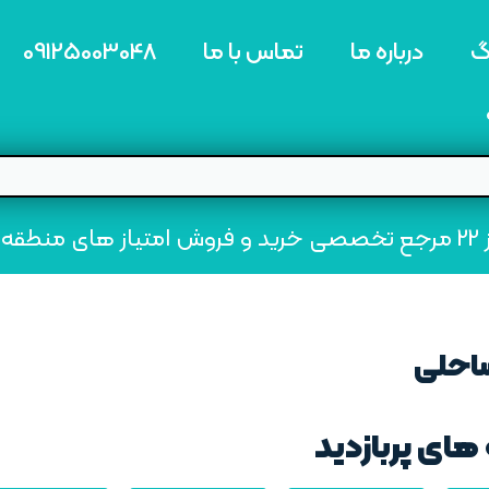
گ
درباره ما
تماس با ما
09125003048
ه22
ساحلی
های پربازدید