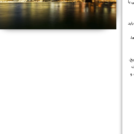
 یا
اید
ا،
خ،
ت
 و