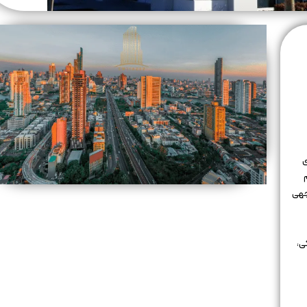
ی
جهی
ی،