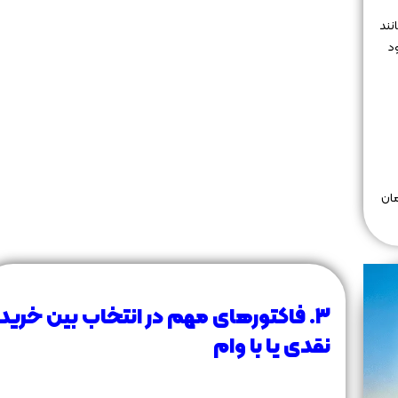
نند
ود
مان
۳. فاکتورهای مهم در انتخاب بین خرید
نقدی یا با وام