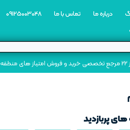
گ
درباره ما
تماس با ما
09125003048
ه22
های پربازدید