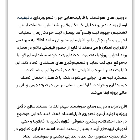
دوربین‌های هوشمند با قابلیت‌هایی چون تصویربرداری
باکیفیت
،
ارسال زنده تصویر، تحلیل خودکار وقایع، شناسایی تخلفات ایمنی،
تشخیص چهره، ثبت رفت‌وآمد پرسنل، ثبت خودکار زمان عملیات
اجرایی، و یکپارچگی با نرم‌افزارهای مدیریتی مانند BIM، به مهندس
ناظر این امکان را می‌دهند تا فارغ از حضور فیزیکی دائم در محل،
روند اجرایی پروژه را به‌صورت لحظه‌ای رصد کرده، هشدارهای لازم را
به‌موقع دریافت نماید و تصمیم‌گیری‌های مستندی اتخاذ کند. این
قابلیت نه‌تنها موجب افزایش دقت در ثبت وقایع و شفافیت
عملکرد تیم‌های اجرایی می‌شود، بلکه با کاهش احتمال تخلف،
دوباره‌کاری و حوادث کارگاهی، نقش مهمی در صرفه‌جویی زمانی و
مالی پروژه ایفا می‌کند.
افزون‌براین، دوربین‌های هوشمند می‌توانند به مستندسازی دقیق
پروژه و تولید آرشیو تصویری قابل‌استناد کمک کنند که این موضوع
در حل اختلافات، پیگیری حقوقی، گزارش‌گیری به کارفرما و حتی
آموزش نیروهای آینده بسیار ارزشمند است. استفاده از این فناوری در
کنار نظارت حضوری، یک نظام نظارتی ترکیبی و هوشمند ایجاد