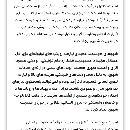
امنیت، کنترل ترافیک، خدمات اورژانسی و نگهداری از ساختمان‌های
بلندمرتبه اشاره کرد. در چنین محیط‌هایی، استفاده از فناوری‌های
سنتی ناکارآمد بوده و نیازمند راه‌حل‌های هوشمند و خودکار است.
پهپادها و روبات‌ها با امکان نظارت از راه دور، هوش مصنوعی،
قابلیت انجام وظایف دقیق و تکرارشونده، توانسته‌اند تحولی عظیم
در مدیریت شهری ایجاد کنند.
شهرهای هوشمند عمودی نیازمند رویکردهای نوآورانه‌ای برای حل
مسائل مرتبط با محدودیت فضا، ازدحام ترافیکی، آلودگی، مصرف
انرژی و امنیت شهری هستند. روش‌های سنتی در ارائه‌ی خدمات
شهری، به دلیل محدودیت‌های فیزیکی، هزینه‌های بالا و نیاز به
نیروی انسانی گسترده، ناکارآمد بوده و نمی‌توانند پاسخگوی نیازهای
یک شهر مدرن و عمودی باشند. در این میان، پهپادها و روبات‌ها با
امکان خودکارسازی بسیاری از
فرآیندها
، سرعت بالا، دقت قابل‌توجه
و کاهش وابستگی به نیروی انسانی، انقلابی در حوزه‌ی مدیریت
شهری ایجاد کرده‌اند.
امروزه، پهپادها در کنترل و مدیریت ترافیک، نظارت بر ایمنی
ساختمان‌ها، تحویل بسته‌ها، امدادرسانی در شرایط اضطراری و