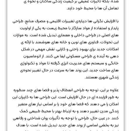
شده
،
بلکه تأثیرات عمیقی بر کیفیت زندگی ساکنان و نحوه‌ ی
تعامل آن‌ ها با محیط خود دارند.
با افزایش نگرانی‌ ها درباره‌ی تغییرات اقلیمی و مصرف منابع، طراحی
پایدار و استفاده از مواد سازگار با محیط زیست به یکی از اولویت‌
های اصلی در طراحی داخلی و معماری تبدیل شده است. به موازات
این تحولات، فناوری‌ های نوین و خانه‌ های هوشمند با ارائه‌ ی
امکانات جدید برای بهبود راحتی و کارایی، نقش مهمی در شکل‌
دهی به آینده‌ ی طراحی مسکونی ایفا می‌ کنند. از اتوماسیون
خانگی و سیستم‌ های مدیریت انرژی گرفته تا مواد و تکنولوژی‌
های ساخت جدید، این روند ها به سرعت در حال تغییر نحوه‌ی
زندگی شهری هستند.
علاوه بر این، توجه به طراحی انعطاف‌ پذیر و فضا های چند منظوره
به طور فزاینده‌ ای در حال افزایش است. این طراحی‌ ها به کاربران این
امکان را می‌ دهند که فضا های خود را بر اساس نیاز های متغیر
زندگی مدرن تغییر دهند و به ارتباط بهتر با محیط طبیعی کمک
کنند. در عین حال، طراحی با توجه به تأثیرات روان‌ شناختی و رفاهی
نیز به بخشی اساسی از روند های جدید تبدیل شده است، با هدف