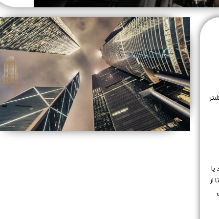
شتر
یا
 از