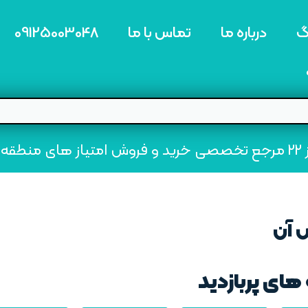
گ
درباره ما
تماس با ما
09125003048
ه22
‌ آن
های پربازدید