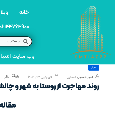
خانه
وبلا
02144764900
وب سایت امتیاز 22 مرجع تخصصی خرید و فروش امتیاز های منطق
امتیاز
0 نظر
امیر حسین صفایی
فروردین ۲۳, ۱۴۰۴
روند مهاجرت از روستا به شهر و چالش
مقاله 