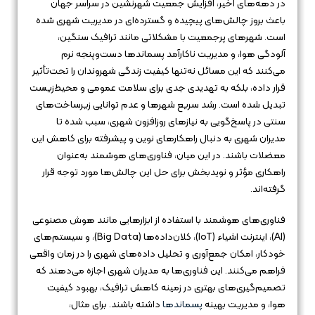
در دهه‌های اخیر، افزایش جمعیت شهرنشین در سراسر جهان
باعث بروز چالش‌های پیچیده و گسترده‌ای در مدیریت شهری شده
است. شهرهای پرجمعیت با مشکلاتی مانند ترافیک سنگین،
آلودگی هوا، و مدیریت ناکارآمد پسماندها دست‌وپنجه نرم
می‌کنند که این مسائل نه‌تنها کیفیت زندگی شهروندان را تحت‌تأثیر
قرار داده، بلکه به تهدیدی جدی برای سلامت عمومی و محیط‌زیست
تبدیل شده است. رشد سریع شهرها و عدم توانایی زیرساخت‌های
سنتی در پاسخ‌گویی به نیازهای روزافزون شهری، سبب شده تا
مدیران شهری به دنبال راهکارهای نوین و پیشرفته برای کاهش این
معضلات باشند. در این میان، فناوری‌های هوشمند به‌عنوان
راهکاری مؤثر و نویدبخش برای حل این چالش‌ها مورد توجه قرار
گرفته‌اند.
فناوری‌های هوشمند با استفاده از ابزارهایی مانند هوش مصنوعی
(AI)، اینترنت اشیاء (IoT)، کلان‌داده‌ها (Big Data)، و سیستم‌های
خودکار، امکان جمع‌آوری و تحلیل داده‌های شهری را در زمان واقعی
فراهم می‌کنند. این فناوری‌ها به مدیران شهری اجازه می‌دهند که
تصمیم‌گیری‌های بهتری در زمینه کاهش ترافیک، بهبود کیفیت
هوا، و مدیریت بهینه
پسماندها
داشته باشند. برای مثال،