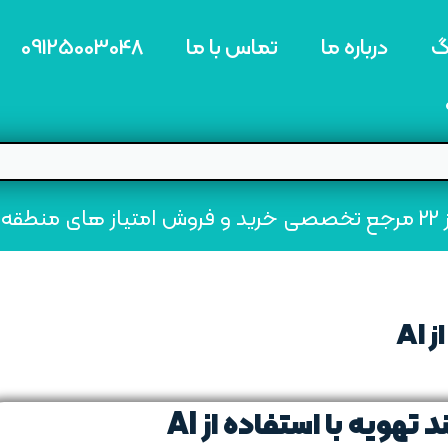
گ
درباره ما
تماس با ما
09125003048
ه22
A
ویه با استفاده از AI