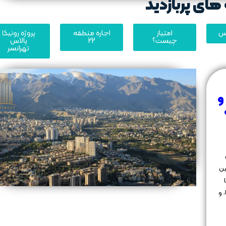
های پربازدید
یس
امتیاز
اجاره منطقه
پروژه رونیکا
چیست؟
22
پالاس
تهرانسر
و
ین
 و