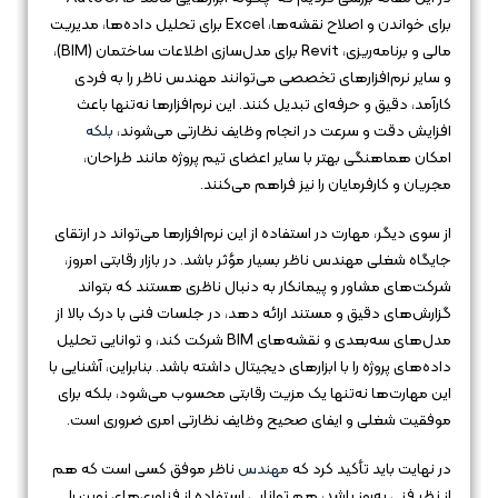
برای خواندن و اصلاح نقشه‌ها، Excel برای تحلیل داده‌ها، مدیریت
مالی و برنامه‌ریزی، Revit برای مدل‌سازی اطلاعات ساختمان (BIM)،
و سایر نرم‌افزارهای تخصصی می‌توانند مهندس ناظر را به فردی
کارآمد، دقیق و حرفه‌ای تبدیل کنند. این نرم‌افزارها نه‌تنها باعث
افزایش دقت و سرعت در انجام وظایف نظارتی می‌شوند،
بلکه
امکان هماهنگی بهتر با سایر اعضای تیم پروژه مانند طراحان،
مجریان و کارفرمایان را نیز فراهم می‌کنند.
از سوی دیگر، مهارت در استفاده از این نرم‌افزارها می‌تواند در ارتقای
جایگاه شغلی مهندس ناظر بسیار مؤثر باشد. در بازار رقابتی امروز،
شرکت‌های مشاور و پیمانکار به دنبال ناظری هستند که بتواند
گزارش‌های دقیق و مستند ارائه دهد، در جلسات فنی با درک بالا از
مدل‌های سه‌بعدی و نقشه‌های BIM شرکت کند، و توانایی تحلیل
داده‌های پروژه را با ابزارهای دیجیتال داشته باشد. بنابراین، آشنایی با
این مهارت‌ها نه‌تنها یک مزیت رقابتی محسوب می‌شود، بلکه برای
موفقیت شغلی و ایفای صحیح وظایف نظارتی امری ضروری است.
در نهایت باید تأکید کرد که
مهندس
ناظر موفق کسی است که هم
از نظر فنی به‌روز باشد، هم توانایی استفاده از فناوری‌های نوین را