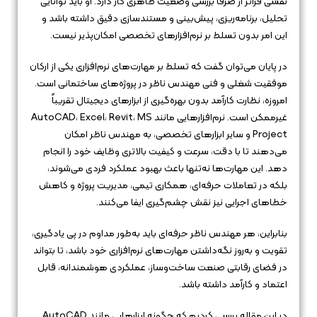
نقشی فراتر از صرفاً بررسی وضعیت ظاهری کار دارد. او باید توانایی
تحلیل، برنامه‌ریزی، پیش‌بینی و مستندسازی دقیق داشته باشد و
این امر بدون تسلط بر نرم‌افزارهای تخصصی امکان‌پذیر نیست.
در پایان می‌توان گفت که تسلط بر مهارت‌های نرم‌افزاری یکی از ارکان
موفقیت شغلی و فنی مهندس ناظر در پروژه‌های ساختمانی است.
امروزه، نظارت کارآمد بدون بهره‌گیری از ابزارهای دیجیتال تقریباً
غیرممکن است. نرم‌افزارهایی مانند AutoCAD، Excel، Revit، MS
Project و سایر ابزارهای تخصصی، به مهندس ناظر امکان
می‌دهند تا با دقت، سرعت و کیفیت بالاتری وظایف خود را انجام
دهد. این مهارت‌ها نه‌تنها باعث بهبود عملکرد فردی می‌شوند،
بلکه در تعاملات حرفه‌ای، همکاری تیمی، مدیریت پروژه و کاهش
خطاهای اجرایی نیز نقش چشم‌گیری ایفا می‌کنند.
بنابراین، هر مهندس ناظر حرفه‌ای باید به‌طور مداوم در پی یادگیری،
تقویت و به‌روز نگه‌داشتن مهارت‌های نرم‌افزاری خود باشد، تا بتواند
در فضای رقابتی صنعت ساخت‌وساز، عملکردی هوشمندانه، قابل
اعتماد و کارآمد داشته باشد.
در این مقاله بررسی کردیم که چگونه ابزارهایی مانند AutoCAD