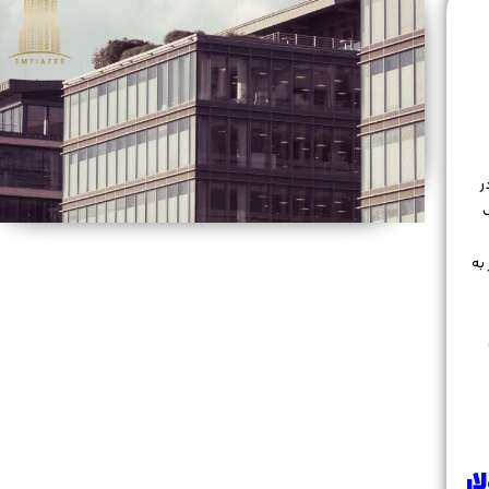
ر
به
ار