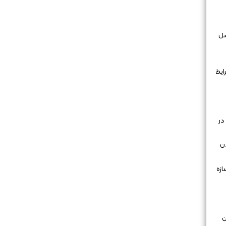
مل
ایط
در
ن
ازه
ن