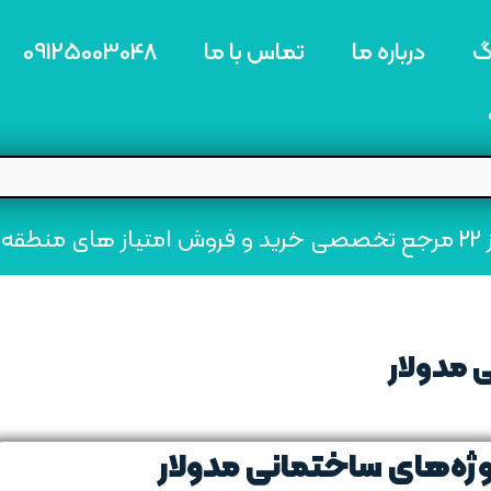
گ
درباره ما
تماس با ما
09125003048
ه22
 مدولار
وژه‌های ساختمانی مدولار