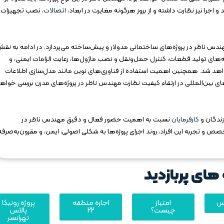
اجرا نیز نظارت داشته و از بروز هرگونه مغایرت در ابعاد،
اتصالات
، نصب تجهیزات 
ندس ناظر در پروژه‌های ساختمانی مدولار و پیش‌ساخته می‌پردازد. در ادامه به نق
نه‌های تولید قطعات، کنترل حمل‌ونقل و نصب ماژول‌ها، رعایت الزامات ایمنی، و
اهد شد. همچنین اهمیت استفاده از فناوری‌های نوین مانند مدل‌سازی اطلاعات
انداردهای بین‌المللی در ارتقاء کیفیت نظارت مهندس ناظر در پروژه‌های مدرن بررسی خواه
زندگان و
کارفرمایان
نسبت به اهمیت حضور فعال و دقیق مهندس ناظر در
صص و تجربه این افراد، روند اجرای پروژه‌ها به شکلی اصولی، ایمن، و مقرون‌به‌صرفه
های پربازدید
یس
امتیاز
اجاره منطقه
پروژه رونیکا
چیست؟
22
پالاس
تهرانسر