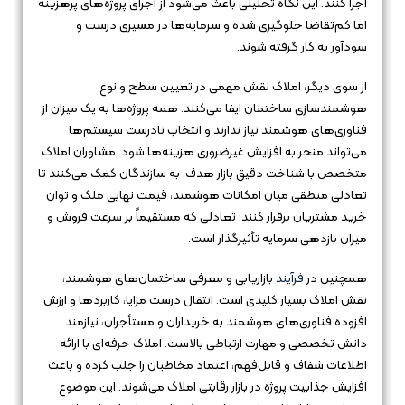
اجرا کنند. این نگاه تحلیلی باعث می‌شود از اجرای پروژه‌های پرهزینه
اما کم‌تقاضا جلوگیری شده و سرمایه‌ها در مسیری درست و
سودآور به کار گرفته شوند.
از سوی دیگر، املاک نقش مهمی در تعیین سطح و نوع
هوشمندسازی ساختمان ایفا می‌کنند. همه پروژه‌ها به یک میزان از
فناوری‌های هوشمند نیاز ندارند و انتخاب نادرست سیستم‌ها
می‌تواند منجر به افزایش غیرضروری هزینه‌ها شود. مشاوران املاک
متخصص با شناخت دقیق بازار هدف، به سازندگان کمک می‌کنند تا
تعادلی منطقی میان امکانات هوشمند، قیمت نهایی ملک و توان
خرید مشتریان برقرار کنند؛ تعادلی که مستقیماً بر سرعت فروش و
میزان بازدهی سرمایه تأثیرگذار است.
همچنین در
فرآیند
بازاریابی و معرفی ساختمان‌های هوشمند،
نقش املاک بسیار کلیدی است. انتقال درست مزایا، کاربردها و ارزش
افزوده فناوری‌های هوشمند به خریداران و مستأجران، نیازمند
دانش تخصصی و مهارت ارتباطی بالاست. املاک حرفه‌ای با ارائه
اطلاعات شفاف و قابل‌فهم، اعتماد مخاطبان را جلب کرده و باعث
افزایش جذابیت پروژه در بازار رقابتی املاک می‌شوند. این موضوع