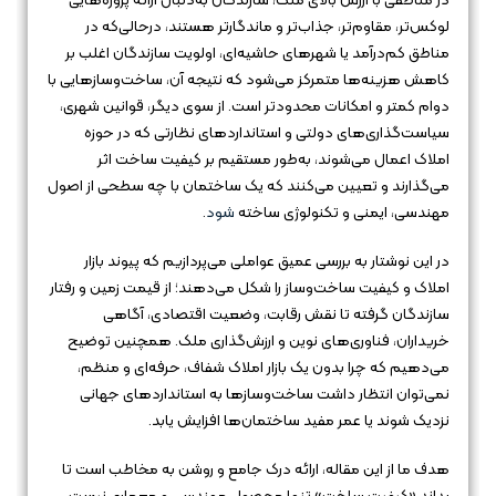
در مناطقی با ارزش بالای ملک، سازندگان به‌دنبال ارائه پروژه‌هایی
لوکس‌تر، مقاوم‌تر، جذاب‌تر و ماندگارتر هستند، درحالی‌که در
مناطق کم‌درآمد یا شهرهای حاشیه‌ای، اولویت سازندگان اغلب بر
کاهش هزینه‌ها متمرکز می‌شود که نتیجه آن، ساخت‌وسازهایی با
دوام کمتر و امکانات محدودتر است. از سوی دیگر، قوانین شهری،
سیاست‌گذاری‌های دولتی و استانداردهای نظارتی که در حوزه
املاک اعمال می‌شوند، به‌طور مستقیم بر کیفیت ساخت اثر
می‌گذارند و تعیین می‌کنند که یک ساختمان با چه سطحی از اصول
مهندسی، ایمنی و تکنولوژی ساخته
شود
.
در این نوشتار به بررسی عمیق عواملی می‌پردازیم که پیوند بازار
املاک و کیفیت ساخت‌وساز را شکل می‌دهند؛ از قیمت زمین و رفتار
سازندگان گرفته تا نقش رقابت، وضعیت اقتصادی، آگاهی
خریداران، فناوری‌های نوین و ارزش‌گذاری ملک. همچنین توضیح
می‌دهیم که چرا بدون یک بازار املاک شفاف، حرفه‌ای و منظم،
نمی‌توان انتظار داشت ساخت‌وسازها به استانداردهای جهانی
نزدیک شوند یا عمر مفید ساختمان‌ها افزایش یابد.
هدف ما از این مقاله، ارائه درک جامع و روشن به مخاطب است تا