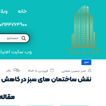
خانه
وبلا
02144764900
وب سایت امتیاز 22 مرجع تخصصی خرید و فروش امتیاز های منطق
امتیاز
0 نظر
امیر حسین صفایی
فروردین ۸, ۱۴۰۴
نقش ساختمان‌ های سبز در کاهش 
مقاله 