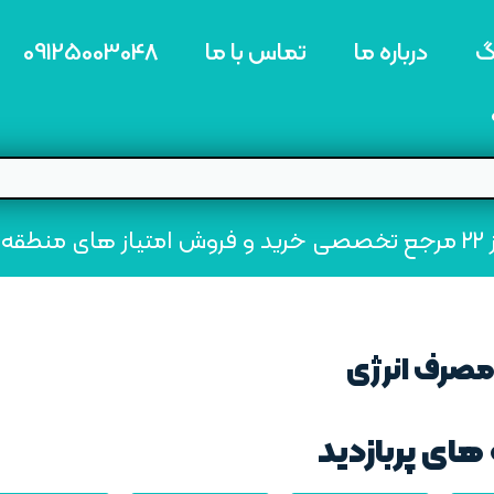
گ
درباره ما
تماس با ما
09125003048
ه22
مصرف انرژی
های پربازدید