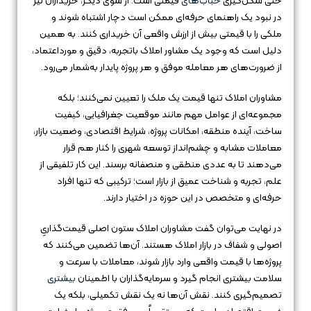
حتی شکل‌گیری
حباب‌های
قیمتی است. از سوی دیگر، خریداران نیز
در نبود یک راهنمای حرفه‌ای ممکن است دچار اشتباه شوند و
ملکی را با قیمتی بیش از ارزش واقعی آن خریداری کنند. به همین
دلیل است که وجود یک مشاور املاک باتجربه، دقیق و مورداعتماد،
از ضرورت‌های هر معامله موفق و هر پروژه پایدار به‌شمار می‌رود.
مشاوران املاک تنها قیمت یک ملک را تعیین نمی‌کنند؛ بلکه
مجموعه‌ای از عوامل مهم مانند موقعیت جغرافیایی، کیفیت
ساخت، آینده منطقه، امکانات پروژه، شرایط اقتصادی، وضعیت بازار،
معاملات مشابه و چشم‌انداز توسعه شهری را کنار هم قرار
می‌دهند تا به عددی منطقی و منصفانه برسند. این کار تلفیقی از
علم، تجربه و شناخت عمیق از بازار است؛ ترکیبی که تنها افراد
حرفه‌ای و متخصص در این حوزه در اختیار دارند.
در نهایت می‌توان گفت مشاوران املاک ستون اصلی قیمت‌گذاریِ
اصولی و شفاف در بازار املاک هستند. آن‌ها تضمین می‌کنند که
پروژه‌ها با قیمت واقعی وارد بازار شوند، معاملات با سرعت و
سلامت بیشتری انجام گیرد و سرمایه‌گذاران با اطمینان
بیشتری
تصمیم‌گیری کنند. نقش آن‌ها نه یک نقش تکمیلی، بلکه یک