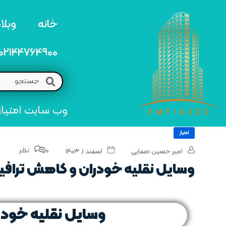
خانه
وبلا
02144764900
وب سایت امتیاز 22 مرجع تخصصی خرید و فروش امتیاز های منطق
امتیاز
0 نظر
امیر حسین صفایی
اسفند ۱, ۱۴۰۳
وسایل نقلیه خودران و کاهش تراف
وسایل نقلیه خود