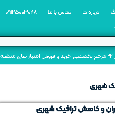
گ
درباره ما
تماس با ما
09125003048
ه22
یک شهری
ران و کاهش ترافیک شهری