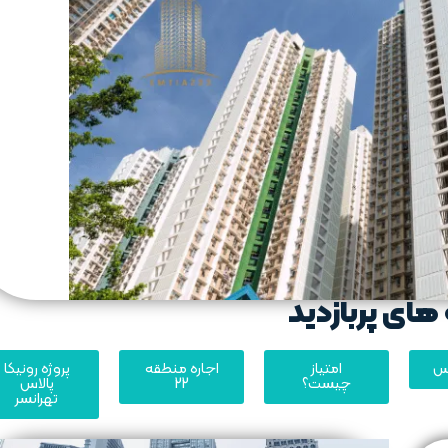
های پربازدید
یس
امتیاز
اجاره منطقه
پروژه رونیکا
چیست؟
22
پالاس
تهرانسر