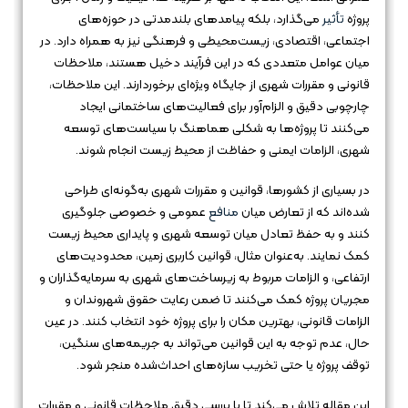
پروژه
تأثیر
می‌گذارد، بلکه پیامدهای بلندمدتی در حوزه‌های
اجتماعی، اقتصادی، زیست‌محیطی و فرهنگی نیز به همراه دارد. در
میان عوامل متعددی که در این فرآیند دخیل هستند، ملاحظات
قانونی و مقررات شهری از جایگاه ویژه‌ای برخوردارند. این ملاحظات،
چارچوبی دقیق و الزام‌آور برای فعالیت‌های ساختمانی ایجاد
می‌کنند تا پروژه‌ها به شکلی هماهنگ با سیاست‌های توسعه
شهری، الزامات ایمنی و حفاظت از محیط زیست انجام شوند.
در بسیاری از کشورها، قوانین و مقررات شهری به‌گونه‌ای طراحی
شده‌اند که از تعارض میان
منافع
عمومی و خصوصی جلوگیری
کنند و به حفظ تعادل میان توسعه شهری و پایداری محیط زیست
کمک نمایند. به‌عنوان مثال، قوانین کاربری زمین، محدودیت‌های
ارتفاعی، و الزامات مربوط به زیرساخت‌های شهری به سرمایه‌گذاران و
مجریان پروژه کمک می‌کنند تا ضمن رعایت حقوق شهروندان و
الزامات قانونی، بهترین مکان را برای پروژه خود انتخاب کنند. در عین
حال، عدم توجه به این قوانین می‌تواند به جریمه‌های سنگین،
توقف پروژه یا حتی تخریب سازه‌های احداث‌شده منجر شود.
این مقاله تلاش می‌کند تا با بررسی دقیق ملاحظات قانونی و مقررات