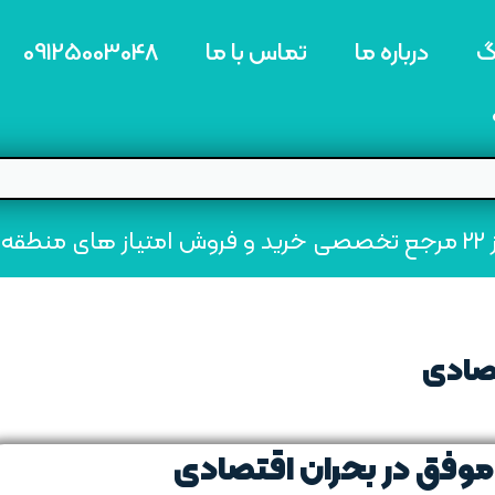
گ
درباره ما
تماس با ما
09125003048
ه22
تصادی
موفق در بحران‌ اقتصادی