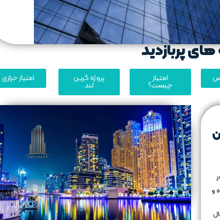
های پربازدید
یس
امتیاز
پروژه گرین
امتیاز خرازی
چیست؟
لند
ن
رکود بزرگ اقتصادی (Great Depression) دهه ۱۹۳۰،
 و
ال