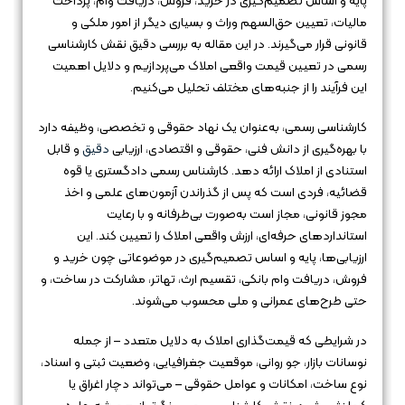
پایه و اساس تصمیم‌گیری در خرید، فروش، دریافت وام، پرداخت
مالیات، تعیین حق‌السهم وراث و بسیاری دیگر از امور ملکی و
قانونی قرار می‌گیرند. در این مقاله به بررسی دقیق نقش کارشناسی
رسمی در تعیین قیمت واقعی املاک می‌پردازیم و دلایل اهمیت
این فرآیند را از جنبه‌های مختلف تحلیل می‌کنیم.
کارشناسی رسمی، به‌عنوان یک نهاد حقوقی و تخصصی، وظیفه دارد
با بهره‌گیری از دانش فنی، حقوقی و اقتصادی، ارزیابی
دقیق
و قابل
استنادی از املاک ارائه دهد. کارشناس رسمی دادگستری یا قوه
قضائیه، فردی است که پس از گذراندن آزمون‌های علمی و اخذ
مجوز قانونی، مجاز است به‌صورت بی‌طرفانه و با رعایت
استانداردهای حرفه‌ای، ارزش واقعی املاک را تعیین کند. این
ارزیابی‌ها، پایه و اساس تصمیم‌گیری در موضوعاتی چون خرید و
فروش، دریافت وام بانکی، تقسیم ارث، تهاتر، مشارکت در ساخت، و
حتی طرح‌های عمرانی و ملی محسوب می‌شوند.
در شرایطی که قیمت‌گذاری املاک به دلایل متعدد – از جمله
نوسانات بازار، جو روانی، موقعیت جغرافیایی، وضعیت ثبتی و اسناد،
نوع ساخت، امکانات و عوامل حقوقی – می‌تواند دچار اغراق یا