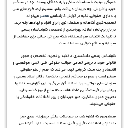
حقوقی مرتبط با معاملات ملکی را به حداقل برساند. چه در هنگام
خرید یا فروش، چه در زمان دریافت وام، تقسیم ارث، طرح‌های ملی
یا دعاوی حقوقی، تکیه بر گزارش کارشناسی
معتبر
می‌تواند
تصمیم‌گیری آگاهانه و مطمئن‌تری را برای افراد و نهادها رقم بزند.
در بازار پرچالش املاک، بهره‌مندی از تخصص کارشناسان رسمی
نه‌تنها یک انتخاب هوشمندانه، بلکه ضرورتی حیاتی برای حفاظت از
سرمایه و منافع طرفین معامله است.
کارشناس رسمی دادگستری، با تکیه بر تجربه، تخصص و مجوز
قانونی خود، با بررسی تمامی جوانب حقوقی، فنی، ثبتی، موقعیتی و
اقتصادی یک ملک، گزارشی تهیه می‌کند که هم از نظر حقوقی
معتبر است و هم در محاکم قضایی، بانک‌ها، دفاتر اسناد رسمی و
سازمان‌های دولتی مورد استناد قرار می‌گیرد. این گزارش‌ها نه‌تنها
پایه‌ای برای قیمت‌گذاری عادلانه‌اند، بلکه مانع از بروز کلاهبرداری،
تضییع حقوق مالکین، ضرر خریداران و بروز اختلافات خانوادگی یا
حقوقی می‌شوند.
همان‌طور که اشاره شد، در معاملات ملکی پرهزینه، هیچ چیز
به‌اندازه‌ی اطلاعات دقیق و قابل استناد اهمیت ندارد. کارشناس