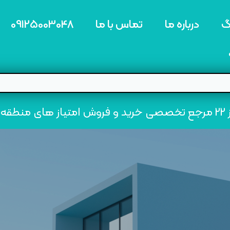
گ
درباره ما
تماس با ما
09125003048
ه22