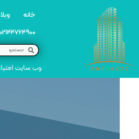
خانه
وبلا
02144764900
وب سایت امتیاز 22 مرجع تخصصی خرید و فروش امتیاز های منطق