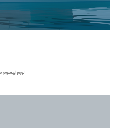
لورم ایپسوم م