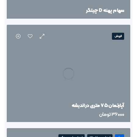
سهام پهنه D چیتگر
فروش
آپارتمان ۷۵ متری در اندیشه
36000
تومان