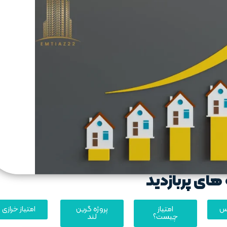
های پربازدید
یس
امتیاز
پروژه گرین
امتیاز خرازی
چیست؟
لند