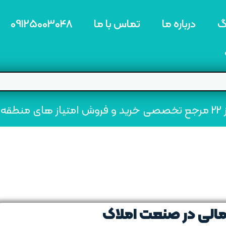
گ
درباره ما
تماس با ما
09125003048
ه22
مالی در صنعت املاک