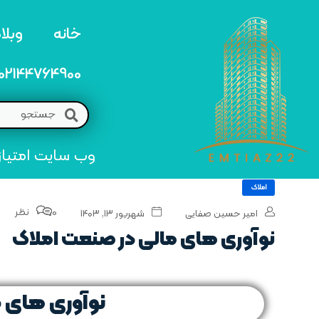
خانه
وبلا
02144764900
وب سایت امتیاز 22 مرجع تخصصی خرید و فروش امتیاز های منطق
املاک
0 نظر
امیر حسین صفایی
شهریور ۱۳, ۱۴۰۳
نوآوری‌ های مالی در صنعت املاک
نوآوری‌ های 