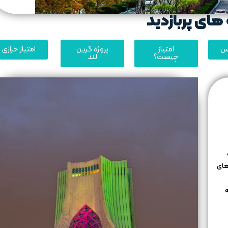
های پربازدید
یس
امتیاز
پروژه گرین
امتیاز خرازی
چیست؟
لند
های