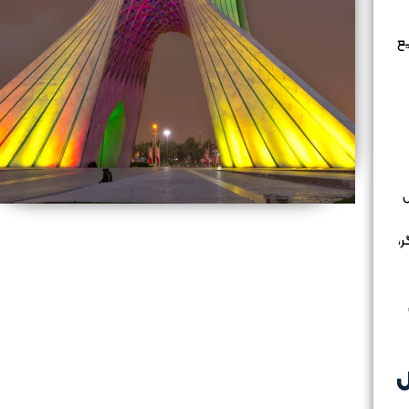
یع
ل
ر،
ل