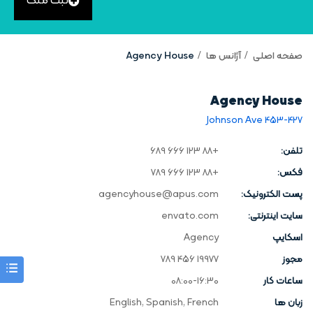
ثبت ملک
صفحه اصلی
آژانس ها
Agency House
Agency House
453-427 Johnson Ave
تلفن:
+88 123 666 689
فکس:
+88 123 666 789
پست الکترونیک:
agencyhouse@apus.com
سایت اینترنتی:
envato.com
اسکایپ
Agency
مجوز
19977 456 789
ساعات کار
08:00-16:30
زبان ها
English, Spanish, French