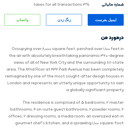
شماره مالیاتی
3% taxes for all transactions
ایمیل بفرست
زنگ زدن
واتساپ
درمورد من
Occupying over 8,000 square feet, perched over 1,100 feet in
the air with absolutely breathtaking panoramic 360-degree
views of all of New York City and the surrounding tri-state
area, The 82nd Floor at 432 Park Avenue has been completely
reimagined by one of the most sought-after design houses in
London and represents an utterly unique opportunity to own
a globally significant property.
The residence is comprised of 5 bedrooms, 2 master
bathrooms, 4 on-suite guest bathrooms, 2 powder rooms, 2
offices, 2 dressing rooms, a media room, an oversized eat-in
gourmet chef’s kitchen, and a sprawling 1,100 square-foot