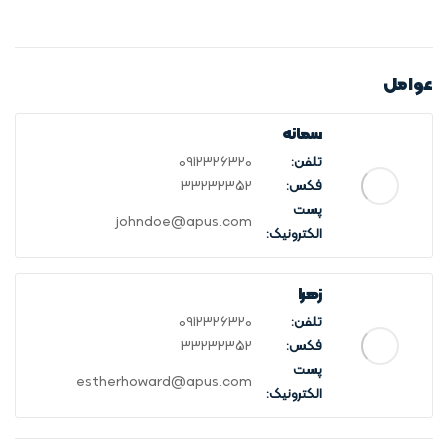
عوامل
سمانه
تلفن:
0912326320
فکس:
33232352
پست
johndoe@apus.com
الکترونیک:
زهرا
تلفن:
0912326320
فکس:
33232352
پست
estherhoward@apus.com
الکترونیک: