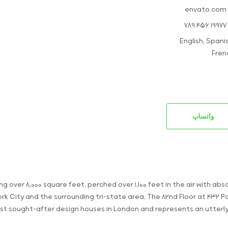
envato.com
19977 456 789
English, Spanis
Fren
واتساپ
g over 8,000 square feet, perched over 1,100 feet in the air with a
rk City and the surrounding tri-state area, The 82nd Floor at 432
t sought-after design houses in London and represents an utterly u