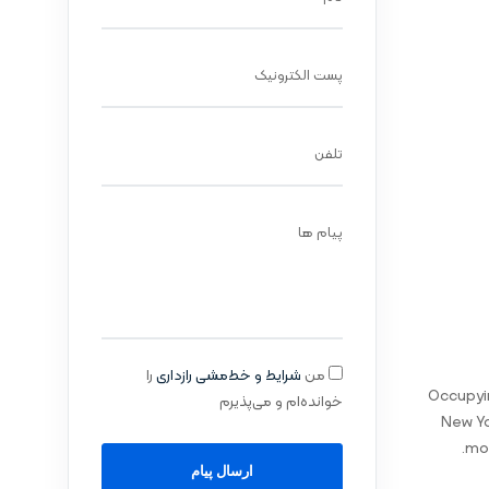
پست الکترونیک
تلفن
پیام ها
من
شرایط و خط‌مشی رازداری
را
Occupyin
خوانده‌ام و می‌پذیرم
New Yo
mos
ارسال پیام