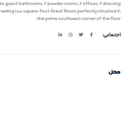
e guest bathrooms, 2 powder rooms, 2 offices, 2 dressing
awling 1,100 square-foot Great Room perfectly situated in
the prime southwest corner of the floor.
اجتماعی:
محل