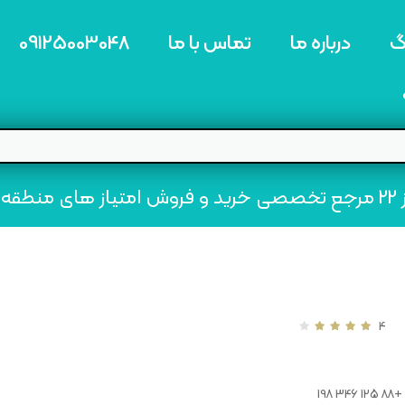
گ
درباره ما
تماس با ما
09125003048
ه22
4
+88 125 346 198