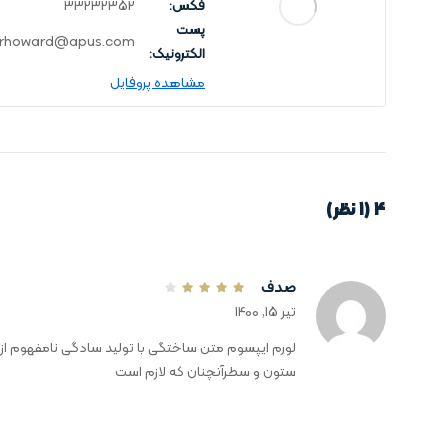
فکس:
33232352
پست
erhoward@apus.com
الکترونیک:
مشاهده پروفایل
4 (1 نظر)
صدف
تیر 15, 1400
لورم ایپسوم متن ساختگی با تولید سادگی نامفهوم از 
ستون و سطرآنچنان که لازم است