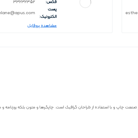
فکس:
33232352
پست
nlane@apus.com
esth
الکترونیک:
مشاهده پروفایل
صنعت چاپ و با استفاده از طراحان گرافیک است. چاپگرها و متون بلکه روزنامه و م