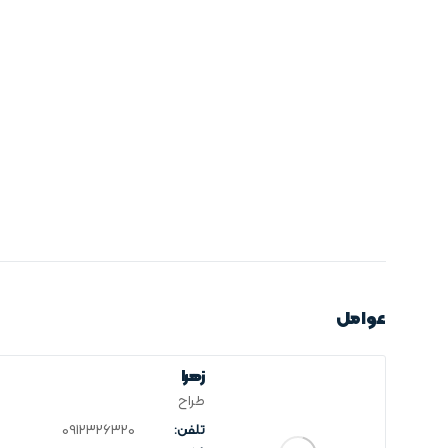
عوامل
زهرا
طراح
تلفن:
0912326320