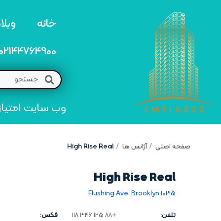
خانه
وبلا
02144764900
وب سایت امتیاز 22 مرجع تخصصی خرید و فروش امتیاز های منطق
صفحه اصلی
آژانس ها
High Rise Real
High Rise Real
1035 Flushing Ave, Brooklyn
تلفن:
+88 125 346 118
فکس: