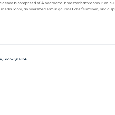
sidence is comprised of 5 bedrooms, 2 master bathrooms, 4 on-suit
 media room, an oversized eat-in gourmet chef’s kitchen, and a spr
1035 Flushing Ave, Brooklyn