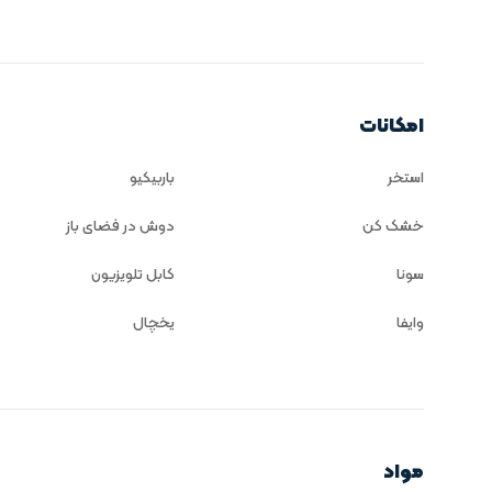
امکانات
استخر
باربیکیو
خشک کن
دوش در فضای باز
سونا
کابل تلویزیون
وایفا
یخچال
مواد