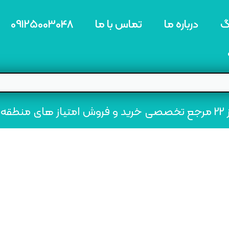
گ
درباره ما
تماس با ما
09125003048
ه22