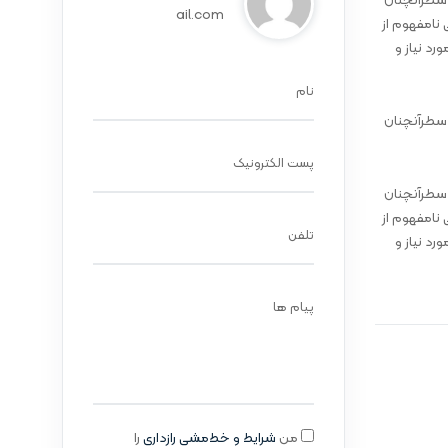
 سطرآنچنان
ail.com
 نامفهوم از
د نیاز و
نام
 سطرآنچنان
پست الکترونیک
 سطرآنچنان
 نامفهوم از
تلفن
د نیاز و
پیام ها
من
شرایط و خط‌مشی رازداری
را