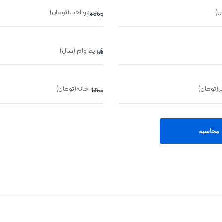
ن)
پیش پرداخت(تومان)
شرایط وام (سال)
یی(تومان)
بیمه خانه(تومان)
محاسبه