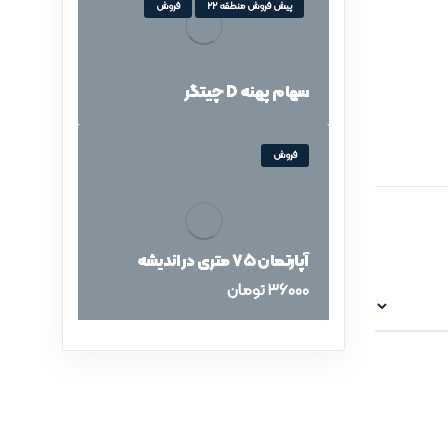
پیش فروش منطقه 22
فروش
سهام پهنه D چیتگر
فروش
آپارتمان ۷۵ متری در اندیشه
36000
تومان