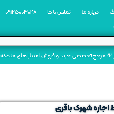
گ
درباره ما
تماس با ما
09125003048
ه22
 اجاره شهرک باقری