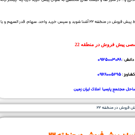
از این رو لازم است پیش از هر گونه اقدامی به خوبی با شیوه و شرایط پیش فروش در منطقه 22 آشنا شوید و سپس خرید واحد، سهام، قدر السهم و یا
صی پیش فروش در منطقه 22
دانش :
09125003048
کشاورز :
09128005295
احل مجتمع پارسیا املاک ایران زمین