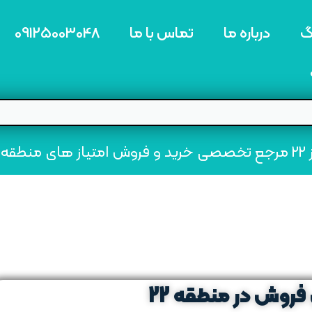
گ
درباره ما
تماس با ما
09125003048
ه22
روش در منطقه 22