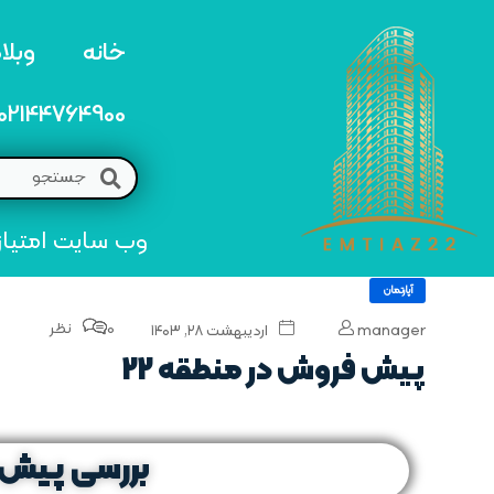
خانه
وبلا
02144764900
وب سایت امتیاز 22 مرجع تخصصی خرید و فروش امتیاز های منطق
آپارتمان
0 نظر
manager
اردیبهشت ۲۸, ۱۴۰۳
پیش فروش در منطقه 22
بررسی پیش ف