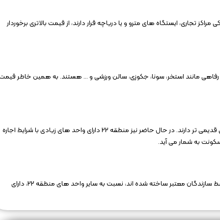
اکز تجاری، ایستگاه های مترو و یا دریاچه قرار دارند، از قیمت بالاتری برخوردار
ه منطقه 22 هستند، دارای امکانات رفاهی مانند استخر، سونا، جکوزی، سالن ورزشی و … هستند. به همین خاطر قیمت
واحد های نوساز به طور معمول قیمت بالاتری نسبت به واحد های قدیمی تر دارند. در حال حاضر نیز منطقه 22 دارای واحد های زیادی با شرایط اجاره
سکونت به شمار می آید.
واحد هایی با شرایط رهن و اجاره چیتگر که با متریال مرغوب و توسط سازندگان معتبر ساخته شده اند، نسبت به سایر واحد های منطقه 22، دارای