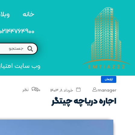
خانه
وبلا
02144764900
وب سایت امتیاز 22 مرجع تخصصی خرید و فروش امتیاز های منطق
اپارتمان
0 نظر
manager
خرداد ۸, ۱۴۰۳
اجاره دریاچه چیتگر