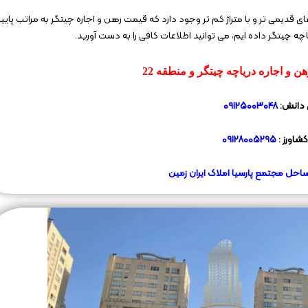
 قدیمی تر و با متراژ کم تر وجود دارد که قیمت رهن و اجاره چیتگر به مراتب پایی
اچه چیتگر داده ایم، می توانید اطلاعات کافی را به دست آورید.
و اجاره دریاچه چیتگر و منطقه 22
 دانش:
09125003048
کشاورز :
09128005295
احل مجتمع پارسیا املاک ایران زمین