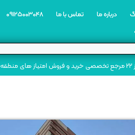
گ
درباره ما
تماس با ما
09125003048
ه22