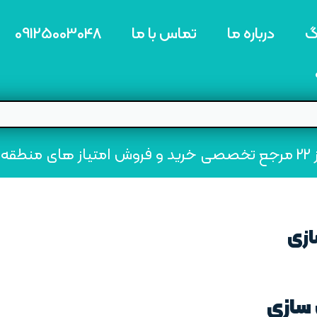
گ
درباره ما
تماس با ما
09125003048
ه22
ازی
سازی