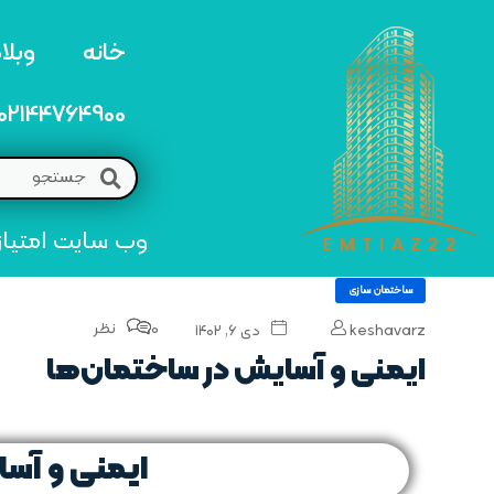
خانه
وبلا
02144764900
وب سایت امتیاز 22 مرجع تخصصی خرید و فروش امتیاز های منطق
ساختمان سازی
0 نظر
keshavarz
دی ۶, ۱۴۰۲
ایمنی و آسایش در ساختمان‌ها
ایمنی و آس