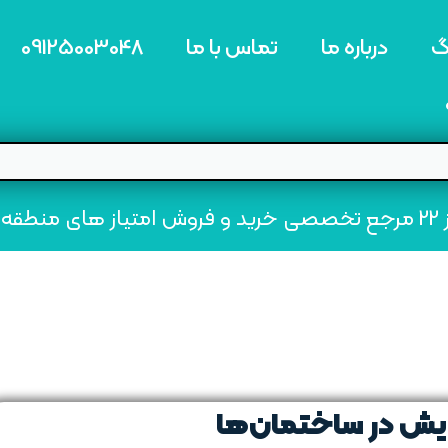
گ
درباره ما
تماس با ما
09125003048
ه22
ایش در ساختمان‌ها