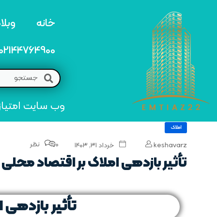
خانه
وبلا
02144764900
وب سایت امتیاز 22 مرجع تخصصی خرید و فروش امتیاز های منطق
املاک
0 نظر
keshavarz
خرداد ۳۱, ۱۴۰۳
تأثیر بازدهی املاک بر اقتصاد محلی
تأثیر بازدهی 