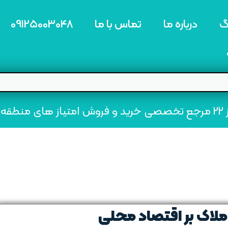
گ
درباره ما
تماس با ما
09125003048
ه22
املاک بر اقتصاد محلی