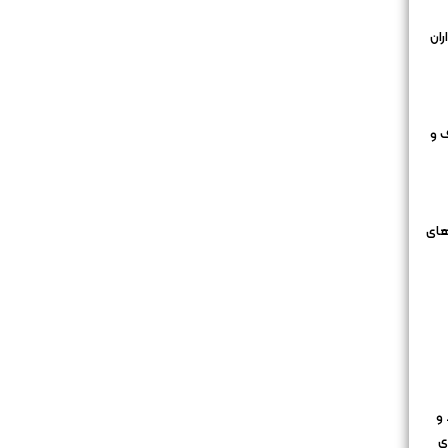
ران
ف و
های
 و
ی